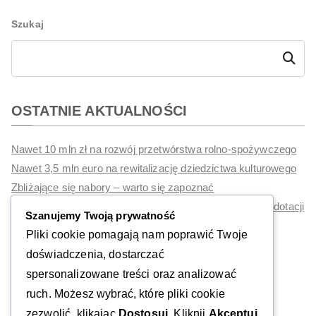
Szukaj
Szukaj
OSTATNIE AKTUALNOŚCI
Nawet 10 mln zł na rozwój przetwórstwa rolno-spożywczego
Nawet 3,5 mln euro na rewitalizację dziedzictwa kulturowego
Zbliżające się nabory – warto się zapoznać
Polskie Mosty Technologiczne 2026 – nawet 180 tys. zł dotacji
Szanujemy Twoją prywatność
na rozwój eksportu. Ruszył nabór 3N/2026
Pliki cookie pomagają nam poprawić Twoje
Dotacje na inwestycje z ZUS
doświadczenia, dostarczać
spersonalizowane treści oraz analizować
ruch. Możesz wybrać, które pliki cookie
zezwolić, klikając
Dostosuj
. Kliknij
Akceptuj