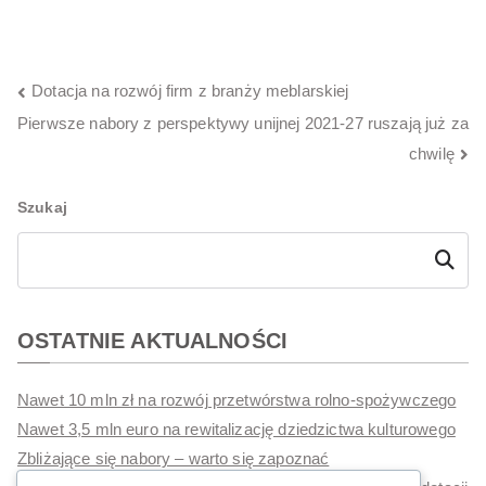
NAWIGACJA
Dotacja na rozwój firm z branży meblarskiej
WPISU
Pierwsze nabory z perspektywy unijnej 2021-27 ruszają już za
chwilę
Szukaj
Szukaj
OSTATNIE AKTUALNOŚCI
Nawet 10 mln zł na rozwój przetwórstwa rolno-spożywczego
Nawet 3,5 mln euro na rewitalizację dziedzictwa kulturowego
Zbliżające się nabory – warto się zapoznać