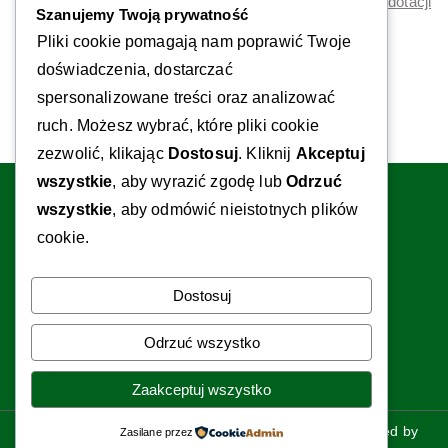
Polskie Mosty Technologiczne 2026 – nawet 180 tys. zł dotacji
Szanujemy Twoją prywatność
na rozwój eksportu. Ruszył nabór 3N/2026
Pliki cookie pomagają nam poprawić Twoje
Dotacje na inwestycje z ZUS
doświadczenia, dostarczać
spersonalizowane treści oraz analizować
ruch. Możesz wybrać, które pliki cookie
zezwolić, klikając
Dostosuj
. Kliknij
Akceptuj
wszystkie
, aby wyrazić zgodę lub
Odrzuć
LinkedIn
YouTube
Facebook
wszystkie
, aby odmówić nieistotnych plików
Kontakt:
cookie.
ul. Halicka 9
31-036 Kraków
Dostosuj
Odrzuć wszystko
tel. 606 117 632, 533 871 153
e-mail:
biuro@pmdg.pl
Zaakceptuj wszystko
Copyright © 2026
PM Doradztwo Gospodarcze
. Powered by
Zasilane przez