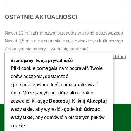
OSTATNIE AKTUALNOŚCI
Nawet 10 mln zł na rozwój przetwórstwa rolno-spożywczego
Nawet 3,5 mln euro na rewitalizację dziedzictwa kulturowego
Zbliżające się nabory – warto się zapoznać
Polskie Mosty Technologiczne 2026 – nawet 180 tys. zł dotacji
Szanujemy Twoją prywatność
na rozwój eksportu. Ruszył nabór 3N/2026
Pliki cookie pomagają nam poprawić Twoje
Dotacje na inwestycje z ZUS
doświadczenia, dostarczać
spersonalizowane treści oraz analizować
ruch. Możesz wybrać, które pliki cookie
zezwolić, klikając
Dostosuj
. Kliknij
Akceptuj
wszystkie
, aby wyrazić zgodę lub
Odrzuć
LinkedIn
YouTube
Facebook
wszystkie
, aby odmówić nieistotnych plików
Kontakt:
cookie.