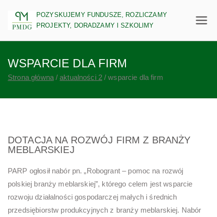
Przejdź
PM Doradztwo Gospodarcze
POZYSKUJEMY FUNDUSZE, ROZLICZAMY
do
PROJEKTY, DORADZAMY I SZKOLIMY
treści
WSPARCIE DLA FIRM
Strona główna
aktualności 2
wsparcie dla firm
DOTACJA NA ROZWÓJ FIRM Z BRANŻY
MEBLARSKIEJ
PARP ogłosił nabór pn. „Robogrant – pomoc na rozwój
polskiej branży meblarskiej”, którego celem jest wsparcie
rozwoju działalności gospodarczej małych i średnich
przedsiębiorstw produkcyjnych z branży meblarskiej. Nabór