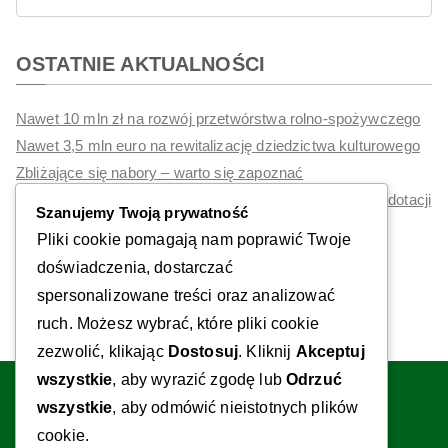
OSTATNIE AKTUALNOŚCI
Nawet 10 mln zł na rozwój przetwórstwa rolno-spożywczego
Nawet 3,5 mln euro na rewitalizację dziedzictwa kulturowego
Zbliżające się nabory – warto się zapoznać
Polskie Mosty Technologiczne 2026 – nawet 180 tys. zł dotacji
Szanujemy Twoją prywatność
na rozwój eksportu. Ruszył nabór 3N/2026
Pliki cookie pomagają nam poprawić Twoje
Dotacje na inwestycje z ZUS
doświadczenia, dostarczać
spersonalizowane treści oraz analizować
ruch. Możesz wybrać, które pliki cookie
zezwolić, klikając
Dostosuj
. Kliknij
Akceptuj
wszystkie
, aby wyrazić zgodę lub
Odrzuć
LinkedIn
YouTube
Facebook
wszystkie
, aby odmówić nieistotnych plików
Kontakt:
cookie.